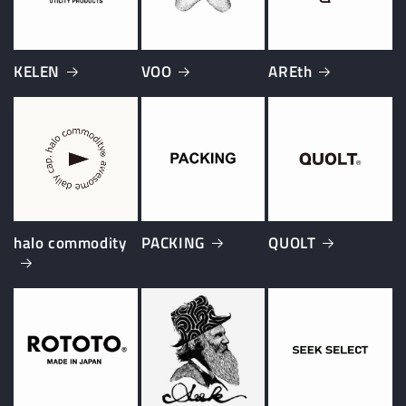
KELEN
VOO
AREth
halo commodity
PACKING
QUOLT