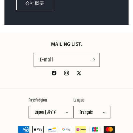
会社概要
MAILING LIST.
E-mail
Facebook
Instagram
X
(Twitter)
Pays/région
Langue
Japon | JPY ¥
Français
Moyens