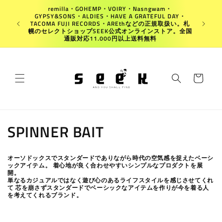
et
remilla・GOHEMP・VOIRY・Nasngwam・
passer
GYPSY&SONS・ALDIES・HAVE A GRATEFUL DAY・
au
Japan
TACOMA FUJI RECORDS・AREthなどの正規取扱い。札
contenu
幌のセレクトショップSEEK公式オンラインストア。全国
通販対応11.000円以上送料無料
Panier
C
SPINNER BAIT
o
オーソドックスでスタンダードでありながら時代の空気感を捉えたベーシ
l
ックアイテム。 着心地が良く合わせやすいシンプルなプロダクトを展
開。
単なるカジュアルではなく遊び心のあるライフスタイルを感じさせてくれ
l
て 芯を崩さずスタンダードでベーシックなアイテムを作りが今を着る人
を考えてくれるブランド。
e