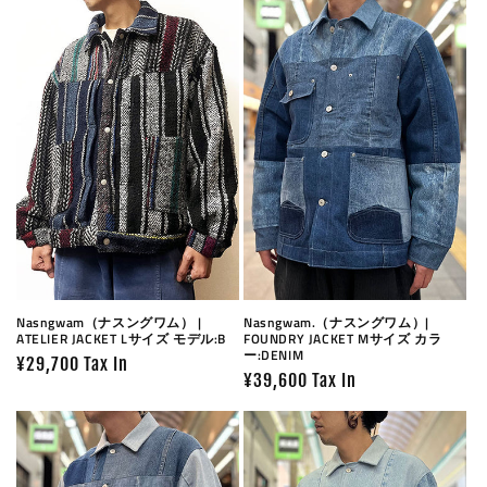
c
t
i
o
n
:
Nasngwam（ナスングワム） |
Nasngwam.（ナスングワム）|
ATELIER JACKET Lサイズ モデル:B
FOUNDRY JACKET Mサイズ カラ
ー:DENIM
Prix
¥29,700 Tax In
Prix
¥39,600 Tax In
habituel
habituel