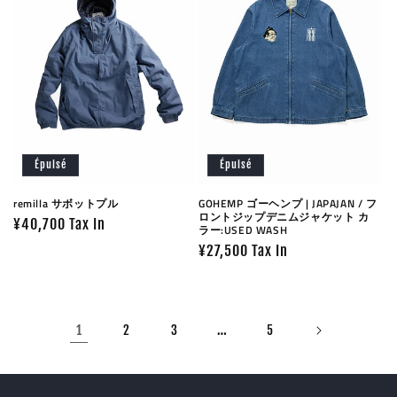
Épuisé
Épuisé
remilla サボットプル
GOHEMP ゴーヘンプ | JAPAJAN / フ
ロントジップデニムジャケット カ
Prix
¥40,700 Tax In
ラー:USED WASH
habituel
Prix
¥27,500 Tax In
habituel
1
…
2
3
5