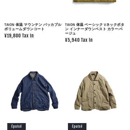
TAION 体温 マウンテン パッカブル
TAION 体温 ベーシック Vネックボタ
ボリュームダウンコート
ン インナーダウンベスト カラー:ベ
ージュ
Prix
¥19,800 Tax In
Prix
¥5,940 Tax In
habituel
habituel
Épuisé
Épuisé