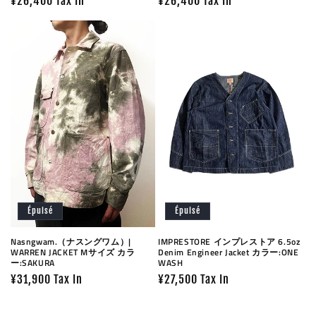
Prix
¥26,400 Tax In
Prix
¥26,400 Tax In
habituel
habituel
Épuisé
Épuisé
Nasngwam.（ナスングワム）|
IMPRESTORE インプレストア 6.5oz
WARREN JACKET Mサイズ カラ
Denim Engineer Jacket カラー:ONE
ー:SAKURA
WASH
Prix
¥31,900 Tax In
Prix
¥27,500 Tax In
habituel
habituel