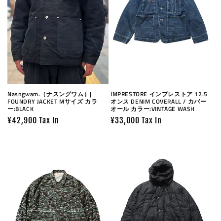
Nasngwam.（ナスングワム）|
IMPRESTORE インプレストア 12.5
FOUNDRY JACKET Mサイズ カラ
オンス DENIM COVERALL / カバー
ー:BLACK
オール カラー:VINTAGE WASH
Prix
¥42,900 Tax In
Prix
¥33,000 Tax In
habituel
habituel