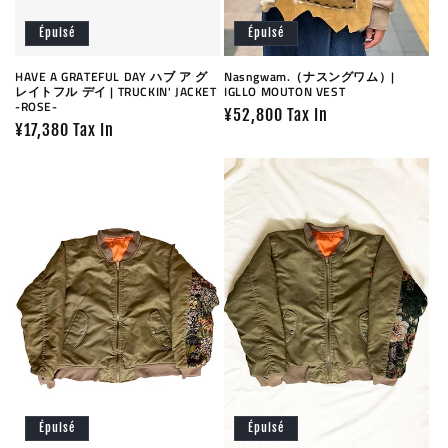
Épuisé
Épuisé
HAVE A GRATEFUL DAY ハブ ア グ
Nasngwam.（ナスングワム）|
レイトフル デイ | TRUCKIN' JACKET
IGLLO MOUTON VEST
-ROSE-
Prix
¥52,800 Tax In
Prix
¥17,380 Tax In
habituel
habituel
Épuisé
Épuisé