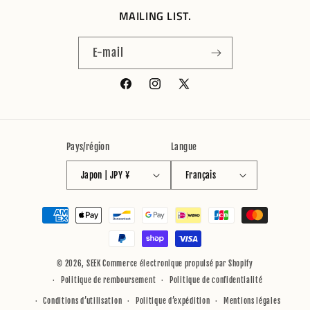
MAILING LIST.
E-mail
Facebook
Instagram
X
(Twitter)
Pays/région
Langue
Japon | JPY ¥
Français
Moyens
de
paiement
© 2026,
SEEK
Commerce électronique propulsé par Shopify
Politique de remboursement
Politique de confidentialité
Conditions d’utilisation
Politique d’expédition
Mentions légales