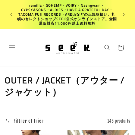
et
remilla・GOHEMP・VOIRY・Nasngwam・
passer
GYPSY&SONS・ALDIES・HAVE A GRATEFUL DAY・
au
Japan
TACOMA FUJI RECORDS・AREthなどの正規取扱い。札
contenu
幌のセレクトショップSEEK公式オンラインストア。全国
通販対応11.000円以上送料無料
Panier
C
OUTER / JACKET（アウター /
o
ジャケット）
l
l
Filtrer et trier
145 produits
e