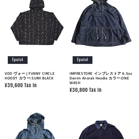
Épuisé
Épuisé
VOO ヴォー | FUNNY CIRCLE
IMPRESTORE インプレストア 6.5oz
HOODY カラー:SUMI BLACK
Denim Anorak Hoodie カラー:ONE
WASH
Prix
¥39,600 Tax In
Prix
¥30,800 Tax In
habituel
habituel