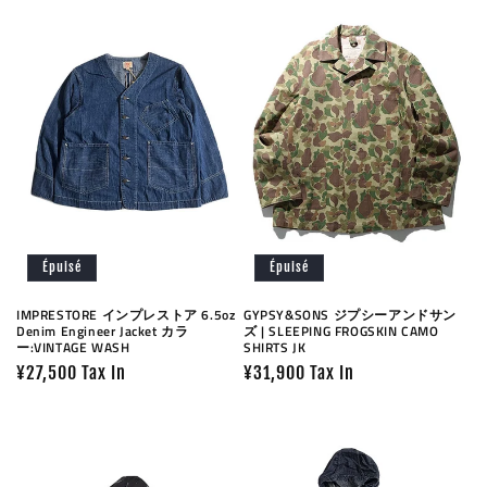
Épuisé
Épuisé
IMPRESTORE インプレストア 6.5oz
GYPSY&SONS ジプシーアンドサン
Denim Engineer Jacket カラ
ズ | SLEEPING FROGSKIN CAMO
ー:VINTAGE WASH
SHIRTS JK
Prix
¥27,500 Tax In
Prix
¥31,900 Tax In
habituel
habituel