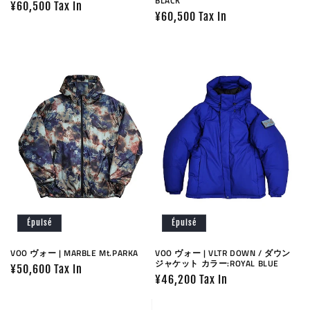
BLACK
Prix
¥60,500 Tax In
Prix
¥60,500 Tax In
habituel
habituel
Épuisé
Épuisé
VOO ヴォー | MARBLE Mt.PARKA
VOO ヴォー | VLTR DOWN / ダウン
ジャケット カラー:ROYAL BLUE
Prix
¥50,600 Tax In
Prix
¥46,200 Tax In
habituel
habituel