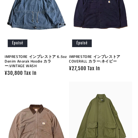
Épuisé
Épuisé
IMPRESTORE インプレストア 6.5oz
IMPRESTORE インプレストア
Denim Anorak Hoodie カラ
COVERALL カラー:ネイビー
ー:VINTAGE WASH
Prix
¥27,500 Tax In
Prix
¥30,800 Tax In
habituel
habituel