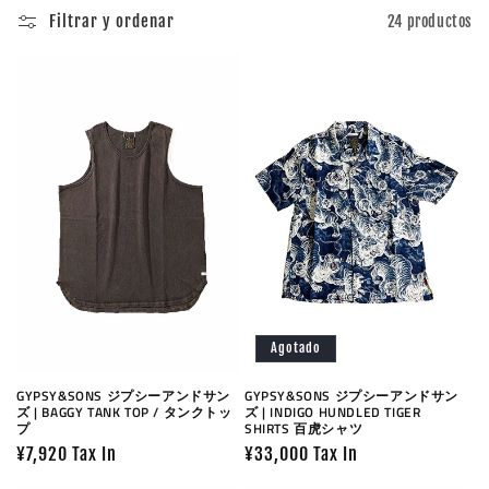
c
Filtrar y ordenar
24 productos
i
ó
n
:
Agotado
GYPSY&SONS ジプシーアンドサン
GYPSY&SONS ジプシーアンドサン
ズ | BAGGY TANK TOP / タンクトッ
ズ | INDIGO HUNDLED TIGER
プ
SHIRTS 百虎シャツ
Precio
¥7,920 Tax In
Precio
¥33,000 Tax In
habitual
habitual