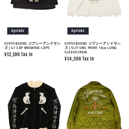
Agotado
Agotado
GYPSY&SONS ジプシーアンドサン
GYPSY&SONS ジプシーアンドサン
ズ | 47 CAP BROWNIE CAPS
ズ | SLIT VMC PRINT 16oz LONG
SLEEVECREW
Precio
¥12,100 Tax In
Precio
¥14,300 Tax In
habitual
habitual