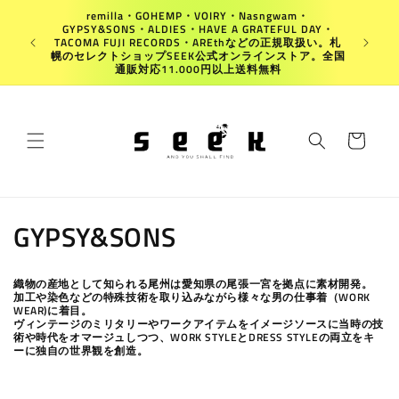
Ir
remilla・GOHEMP・VOIRY・Nasngwam・
directamente
GYPSY&SONS・ALDIES・HAVE A GRATEFUL DAY・
al contenido
Japan
TACOMA FUJI RECORDS・AREthなどの正規取扱い。札
幌のセレクトショップSEEK公式オンラインストア。全国
通販対応11.000円以上送料無料
Carrito
C
GYPSY&SONS
o
織物の産地として知られる尾州は愛知県の尾張一宮を拠点に素材開発。
l
加工や染色などの特殊技術を取り込みながら様々な男の仕事着（WORK
WEAR)に着目。
ヴィンテージのミリタリーやワークアイテムをイメージソースに当時の技
e
術や時代をオマージュしつつ、WORK STYLEとDRESS STYLEの両立をキ
ーに独自の世界観を創造。
c