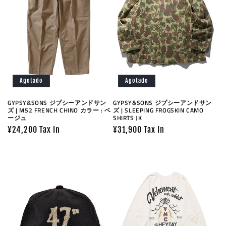
Agotado
Agotado
GYPSY&SONS ジプシーアンドサン
GYPSY&SONS ジプシーアンドサン
ズ | M52 FRENCH CHINO カラー : ベ
ズ | SLEEPING FROGSKIN CAMO
ージュ
SHIRTS JK
Precio
¥24,200 Tax In
Precio
¥31,900 Tax In
habitual
habitual