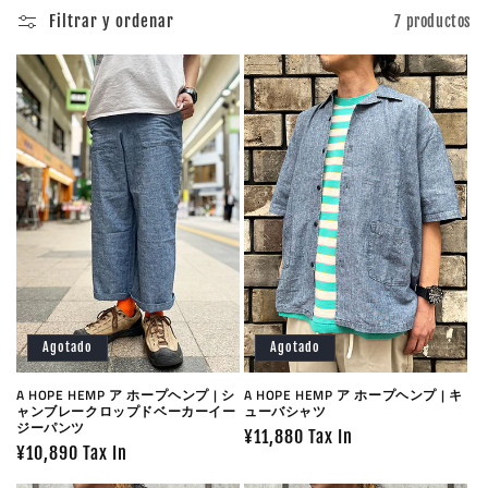
c
Filtrar y ordenar
7 productos
i
ó
n
:
Agotado
Agotado
A HOPE HEMP ア ホープヘンプ | シ
A HOPE HEMP ア ホープヘンプ | キ
ャンブレークロップドベーカーイー
ューバシャツ
ジーパンツ
Precio
¥11,880 Tax In
Precio
¥10,890 Tax In
habitual
habitual