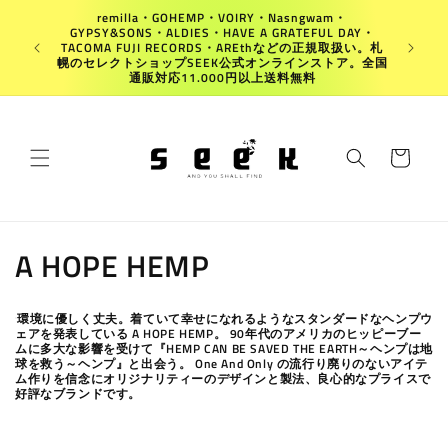
Ir
remilla・GOHEMP・VOIRY・Nasngwam・
directamente
GYPSY&SONS・ALDIES・HAVE A GRATEFUL DAY・
al contenido
Japan
TACOMA FUJI RECORDS・AREthなどの正規取扱い。札
幌のセレクトショップSEEK公式オンラインストア。全国
通販対応11.000円以上送料無料
Carrito
C
A HOPE HEMP
o
環境に優しく丈夫。着ていて幸せになれるようなスタンダードなヘンプウ
l
ェアを発表している A HOPE HEMP。 90年代のアメリカのヒッピーブー
ムに多大な影響を受けて『HEMP CAN BE SAVED THE EARTH～ヘンプは地
球を救う～ヘンプ』と出会う。 One And Only の流行り廃りのないアイテ
e
ム作りを信念にオリジナリティーのデザインと製法、良心的なプライスで
好評なブランドです。
c