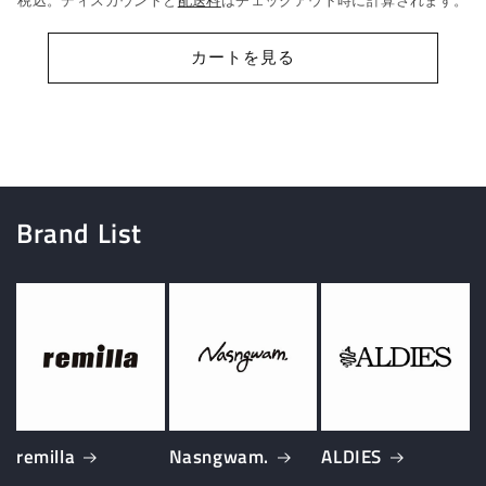
を
を
減
増
カートを見る
ら
や
す
す
Brand List
remilla
Nasngwam.
ALDIES