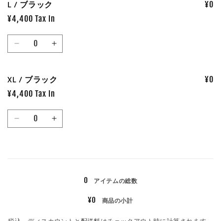
L / ブラック
¥0
ラ
ラ
ッ
ッ
¥4,400 Tax In
ク
ク
数
の
の
L
L
量
数
数
/
/
量
量
ブ
ブ
を
を
XL / ブラック
¥0
ラ
ラ
減
増
ッ
ッ
¥4,400 Tax In
ら
や
ク
ク
す
す
数
の
の
XL
XL
量
数
数
/
/
量
量
ブ
ブ
を
を
読
ラ
ラ
減
増
み
ッ
ッ
ら
や
ク
ク
0
アイテムの総数
込
す
す
の
の
み
¥0
商品の小計
数
数
中…
量
量
税込。ディスカウントと
配送料
はチェックアウト時に計算されます。