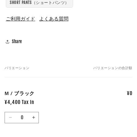
SHORT PANTS（ショートパンツ）
ご利用ガイド
よくある質問
Share
バリエーション
バリエーションの合計額
あ
な
た
M / ブラック
¥0
の
カ
¥4,400 Tax In
ー
数
ト
M
M
量
/
/
ブ
ブ