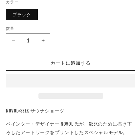
カラー
ブラック
数量
数
量
NOVOL×SEEK
NOVOL×SEEK
サ
サ
ウ
ウ
カートに追加する
ナ
ナ
シ
シ
ョ
ョ
ー
ー
ツ
ツ
カ
カ
ラ
ラ
NOVOL×SEEK サウナショーツ
ー
ー
ペインター・デザイナー NOVOL 氏が、SEEKのために描き下
:
:
ブ
ブ
ろしたアートワークをプリントしたスペシャルモデル。
ラ
ラ