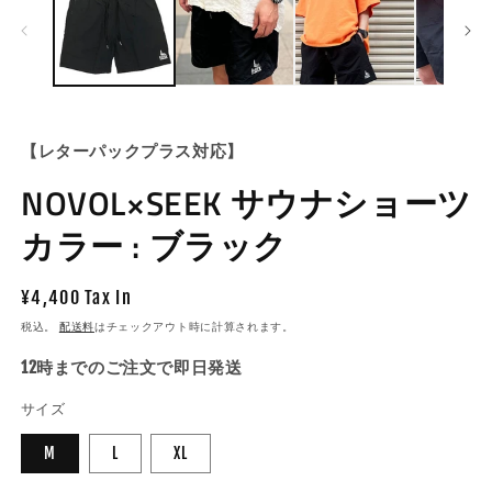
ル
で
メ
デ
ィ
ア
(1)
(2
を
【レターパックプラス対応】
開
く
NOVOL×SEEK サウナショーツ
カラー : ブラック
通
¥4,400 Tax In
常
税込。
配送料
はチェックアウト時に計算されます。
価
12時までのご注文で即日発送
格
サイズ
M
L
XL