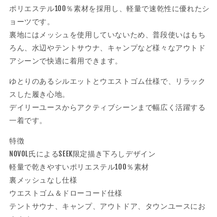
ポリエステル100％素材を採用し、軽量で速乾性に優れたシ
ッ
ッ
ョーツです。
ク
ク
の
の
裏地にはメッシュを使用していないため、普段使いはもち
数
数
ろん、水辺やテントサウナ、キャンプなど様々なアウトド
量
量
アシーンで快適に着用できます。
を
を
減
増
ゆとりのあるシルエットとウエストゴム仕様で、リラック
ら
や
スした履き心地。
す
す
デイリーユースからアクティブシーンまで幅広く活躍する
一着です。
特徴
NOVOL氏によるSEEK限定描き下ろしデザイン
軽量で乾きやすいポリエステル100％素材
裏メッシュなし仕様
ウエストゴム＆ドローコード仕様
テントサウナ、キャンプ、アウトドア、タウンユースにお