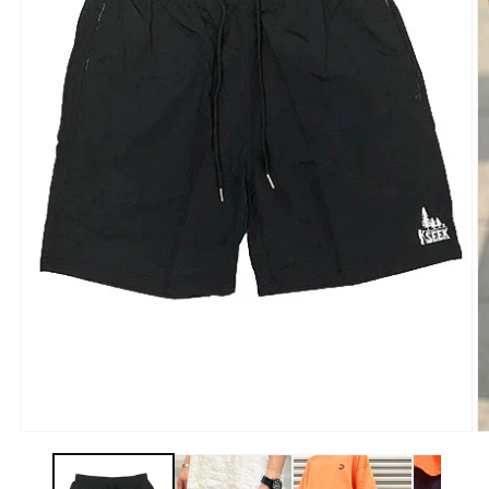
モ
ー
ダ