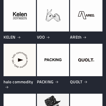
KELEN
VOO
AREth
halo commodity
PACKING
QUOLT