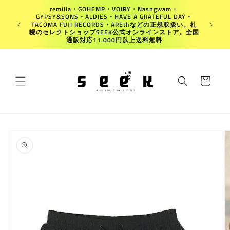
コンテ
remilla・GOHEMP・VOIRY・Nasngwam・
ンツに
GYPSY&SONS・ALDIES・HAVE A GRATEFUL DAY・
進む
Japan
TACOMA FUJI RECORDS・AREthなどの正規取扱い。札
幌のセレクトショップSEEK公式オンラインストア。全国
通販対応11.000円以上送料無料
カ
ー
ト
商品情
報にス
キップ