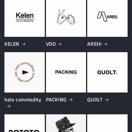
KELEN
VOO
AREth
halo commodity
PACKING
QUOLT