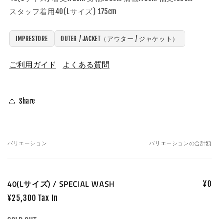
スタッフ着用40(Lサイズ) 175cm
IMPRESTORE
OUTER / JACKET（アウター / ジャケット）
ご利用ガイド
よくある質問
Share
バリエーション
バリエーションの合計額
あ
な
た
40(Lサイズ) / SPECIAL WASH
¥0
の
カ
¥25,300 Tax In
ー
数