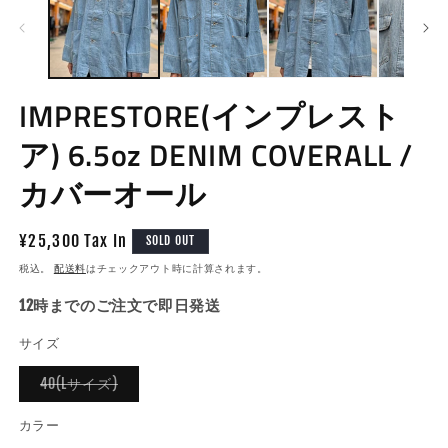
IMPRESTORE(インプレスト
ア) 6.5oz DENIM COVERALL /
カバーオール
通
¥25,300 Tax In
SOLD OUT
常
税込。
配送料
はチェックアウト時に計算されます。
価
12時までのご注文で即日発送
格
サイズ
バ
40(Lサイズ)
リ
エ
ー
カラー
シ