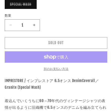
ョ
バ
SPECIAL WASH
ン
リ
は
エ
売
ー
り
数量
数
シ
切
ョ
れ
量
ン
て
IMPRESTORE(イ
IMPRESTORE(イ
は
い
売
る
ン
ン
り
か
切
プ
販
プ
れ
SOLD OUT
売
レ
レ
て
で
い
き
ス
ス
る
ま
か
せ
ト
ト
販
ん
ア)
売
ア)
で
6.5oz
6.5oz
別のお支払い方法
き
ま
DENIM
DENIM
せ
COVERALL
COVERALL
IMPRESTORE / インプレストア 6.5オンス DenimCoverall／
ん
/
/
Granite (Special Wash)
カ
カ
バ
バ
着込んでいくうちに60～70年代のヴィンテージシャツの表
ー
ー
情が出るように旧織機で6.5オンスのデニムを編み立てられ
オ
オ