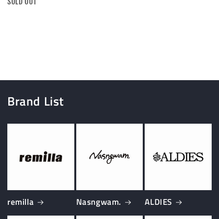
SOLD OUT
ト
量
読
み
込
み
中…
Brand List
remilla
Nasngwam.
ALDIES