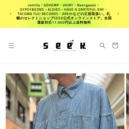
コンテ
remilla・GOHEMP・VOIRY・Nasngwam・
ンツに
GYPSY&SONS・ALDIES・HAVE A GRATEFUL DAY・
進む
Japan
TACOMA FUJI RECORDS・AREthなどの正規取扱い。札
幌のセレクトショップSEEK公式オンラインストア。全国
通販対応11.000円以上送料無料
カ
ー
ト
商品情
報にス
キップ