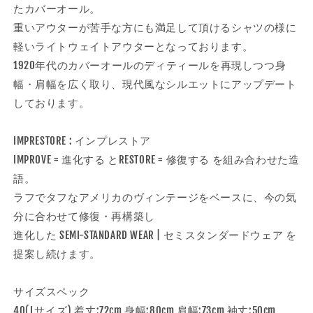
ー
ー
たカバーオール。
ル
ル
重いアウターが苦手な方にも満足して頂けるシャツの様に
の
の
軽いライトウェイトアウターとなっております。
数
数
1920年代のカバーオールのディティールを再現しつつ身
量
量
幅・肩幅を広く取り、現代風なシルエットにアップデート
を
を
しております。
減
増
ら
や
IMPRESTORE : インプレストア
す
す
IMPROVE = 進化する とRESTORE = 修復する を組み合わせた造
語。
ラフでタフなアメリカのヴィンテージをベースに、今の気
分に合わせて修復・再構築し
進化した SEMI-STANDARD WEAR | セミスタンダードウェア を
提案し続けます。
サイズスペック
40(Lサイズ) 着丈:72cm 身幅:80cm 肩幅:73cm 袖丈:50cm