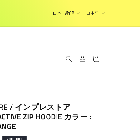
国
言
Japanese brand select shop - We Ship Woldwide
日本 | JPY ¥
日本語
/
語
地
域
ロ
カ
グ
ー
イ
ト
ン
TORE / インプレストア
ACTIVE ZIP HOODIE カラー :
ANGE
SOLD OUT