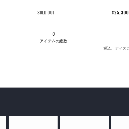
量
数
SOLD OUT
¥25,300 
量
0
アイテムの総数
税込。ディス