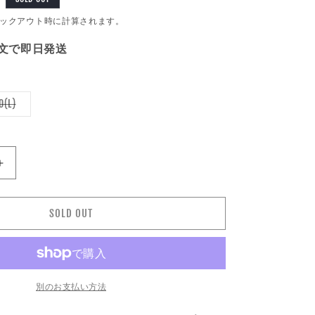
n
ックアウト時に計算されます。
注文で即日発送
バ
0(L)
リ
エ
ー
シ
ョ
ン
RE
IMPRESTORE
は
売
/
り
イ
切
れ
SOLD OUT
ン
て
い
プ
る
レ
か
販
ス
売
で
ト
別のお支払い方法
き
ア
ま
せ