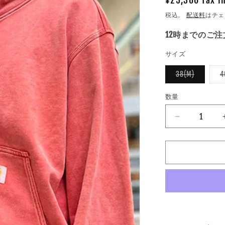
通
¥25,300 Tax I
常
税込。
配送料
はチェ
価
12時までのご
格
サイズ
バ
38(M)
4
リ
エ
ー
数量
数
シ
ョ
量
ン
IMPRESTO
は
売
/
り
イ
切
れ
ン
て
い
プ
る
レ
か
販
ス
売
で
ト
き
ア
ま
せ