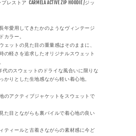
CARMELA
インプレストア CARMELA ACTIVE ZIP HOODIE /ジッ
ん
ACTIVE
ZIP
HOODIE
カ
長年愛用してきたかのようなヴィンテージ
ラ
ドカラー。
ー
ウェットの見た目の重量感はそのままに、
:
時の軽さを追求したオリジナルスウェット
FADED
ORANGE
。
の
60年代のスウェットのドライな風合いに限りな
数
っかりとした生地感ながら軽い着心地。
量
を
地のアクティブジャケットをスウェットで
増
や
す
見た目とながらも裏パイルで着心地の良い
ィティールと古着さながらの素材感に今ど