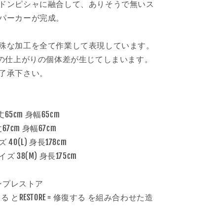
ドンピシャに融合して、ありそうで無いス
パーカーが完成。
殊な加工を全て作業して表現しています。
点の仕上がりの個体差が生じてしまいます。
了承下さい。
丈65cm 身幅65cm
67cm 身幅67cm
0(L) 身長178cm
 38(M) 身長175cm
: インプレストア
進化する とRESTORE = 修復する を組み合わせた造