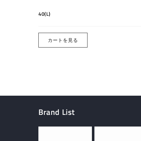
た
40(L)
の
読
カ
み
ー
カートを見る
込
ト
み
中…
Brand List