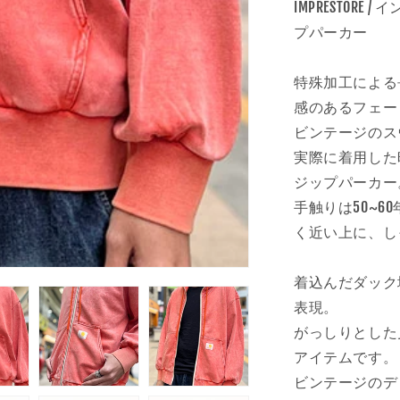
CARMELA
IMPRESTORE / 
ん
ACTIVE
プパーカー
ZIP
HOODIE
カ
特殊加工による
ラ
感のあるフェー
ー
ビンテージのス
:
実際に着用した
FADED
ORANGE
ジップパーカー
の
手触りは50~
数
く近い上に、し
量
を
着込んだダック
減
ら
表現。
す
がっしりとした
アイテムです。
ビンテージのデ