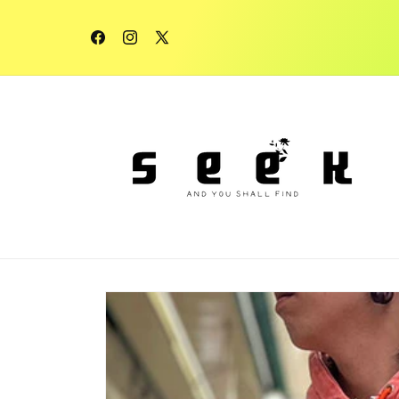
コンテ
ンツに
進む
Facebook
Instagram
X
(Twitter)
商品情
報にス
キップ