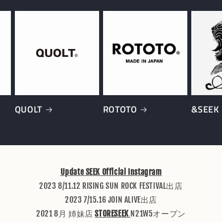
QUOLT
ROTOTO
&SEEK
Update SEEK Official Instagram
2023 8/11.12 RISING SUN ROCK FESTIVAL出店
2023 7/15.16 JOIN ALIVE出店
2021 8月 姉妹店
STORESEEK
N21W5オープン