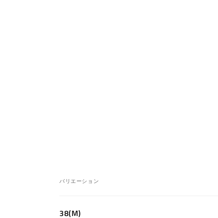
バリエーション
あ
38(M)
な