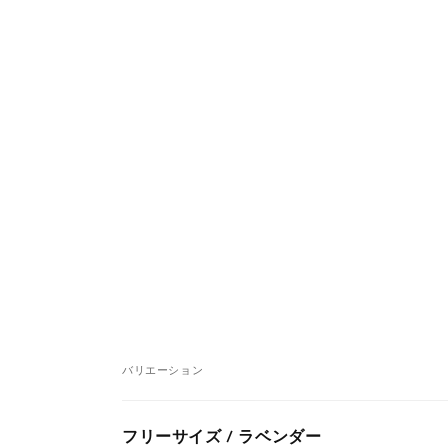
バリエーション
あ
フリーサイズ / ラベンダー
な