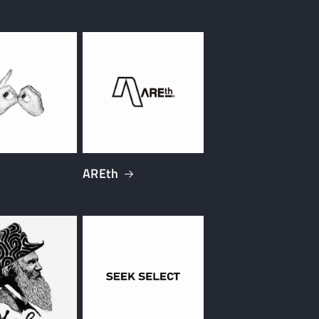
AREth