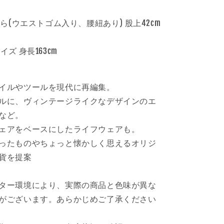
増
や
から(ウエストゴム入り、腰紐あり) 股上42cm
す
ズ 身長163cm
イルやツールを現代に再編集。
ルに、ヴィンテージライクなデザインのエ
など。
ェアをベースにしたライフウェアも。
ったものやちょっと懐かしく思えるオリジ
貨を提案
ター環境により、実際の商品と色味が異な
がございます。あらかじめご了承ください