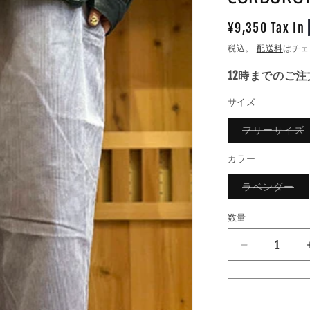
通
¥9,350 Tax In
常
税込。
配送料
はチェ
価
12時までのご
格
サイズ
フリーサイズ
カラー
バ
ラベンダー
リ
エ
ー
数量
数
シ
ョ
量
ン
VOIRY
は
売
ヴ
り
ォ
切
れ
イ
て