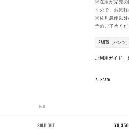
※在庫が完売の
すので、お気軽
※佐川急便以外
予めご了承くだ
PANTS（パンツ
ご利用ガイド
Share
数量
数
SOLD OUT
¥9,350