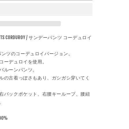
き
リ
ま
ー
せ
ん
|
SUNDAY
PANTS
Y
CORDUROY
Y PANTS CORDUROY / サンデーパンツ コーデュロイ
カ
ラ
デーパンツのコーデュロイバージョン。
ー
:
コーデュロイを使用。
ラ
バルーンパンツ。
ベ
ルの古着っぽさもあり、ガシガシ穿いてく
ン
ダ
右バックポケット、右腰キーループ、腰紐
ー
。
の
数
量
00%
を