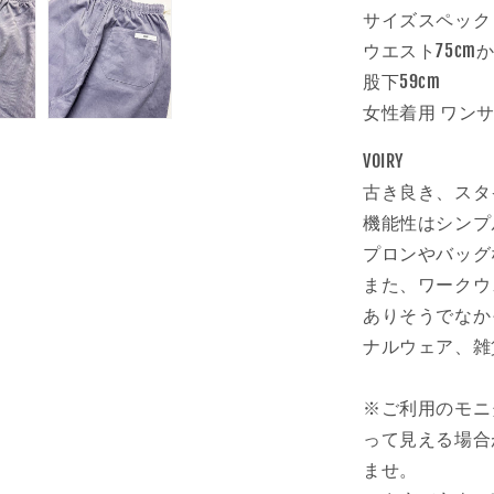
減
サイズスペック
ら
ウエスト75cm
す
股下59cm
女性着用 ワンサイ
VOIRY
古き良き、スタ
機能性はシンプ
プロンやバッグ
また、ワークウ
ありそうでなか
ナルウェア、雑
※ご利用のモニ
って見える場合
ませ。