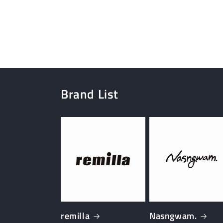
読
た
み
の
込
カ
み
ー
中…
ト
Brand List
remilla
Nasngwam.