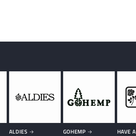
量
ALDIES
GOHEMP
HAVE A