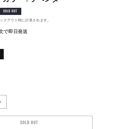
SOLD OUT
ックアウト時に計算されます。
注文で即日発送
バ
リ
エ
ー
シ
ョ
ン
は
売
り
切
れ
て
VOIRY
い
る
ヴ
か
ォ
販
SOLD OUT
売
イ
で