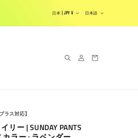
国
言
Japanese brand select shop - We Ship Woldwide
日本 | JPY ¥
日本語
/
語
地
域
ロ
カ
グ
ー
イ
ト
ン
プラス対応】
イリー | SUNDAY PANTS
OY カラー : ラベンダー