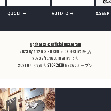
QUOLT
ROTOTO
&SEEK
Update SEEK Official Instagram
2023 8/11.12 RISING SUN ROCK FESTIVAL出店
2023 7/15.16 JOIN ALIVE出店
2021 8月 姉妹店
STORESEEK
N21W5オープン