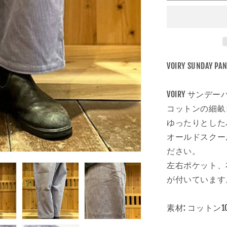
い
リ
る
か
ー
販
|
売
で
SUNDAY
き
PANTS
ま
せ
CORDURO
VOIRY SUNDA
ん
カ
ラ
VOIRY サン
ー
:
コットンの細畝
ラ
ゆったりとした
ベ
オールドスクー
ン
ださい。
ダ
左右ポケット、
ー
が付いています
の
数
量
素材: コットン1
を