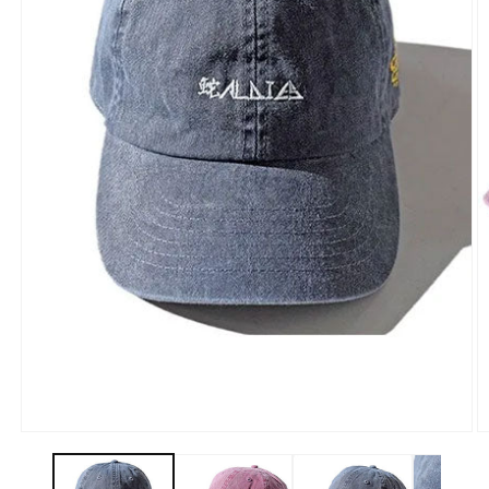
モ
ー
ダ