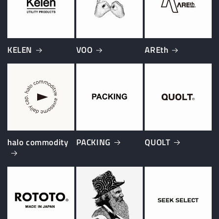
KELEN
VOO
AREth
halo commodity
PACKING
QUOLT