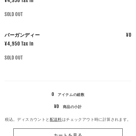
カ
¥4,950 Tax In
ー
数
SOLD OUT
ト
量
バーガンディー
¥0
¥4,950 Tax In
数
SOLD OUT
量
読
み
0
アイテムの総数
込
み
¥0
商品の小計
中…
税込。ディスカウントと
配送料
はチェックアウト時に計算されます。
カートを見る