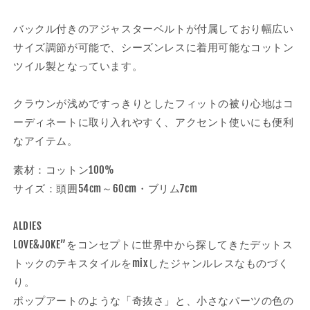
の
の
数
数
バックル付きのアジャスターベルトが付属しており幅広い
量
量
サイズ調節が可能で、シーズンレスに着用可能なコットン
を
を
ツイル製となっています。
減
増
ら
や
クラウンが浅めですっきりとしたフィットの被り心地はコ
す
す
ーディネートに取り入れやすく、アクセント使いにも便利
なアイテム。
素材：コットン100%
サイズ：頭囲54cm～60cm・ブリム7cm
ALDIES
LOVE&JOKE”をコンセプトに世界中から探してきたデットス
トックのテキスタイルをmixしたジャンルレスなものづく
り。
ポップアートのような「奇抜さ」と、小さなパーツの色の