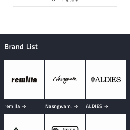
Brand List
remilla
Nasngwam.
ALDIES