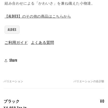
組み合わせによる「かわいさ」を兼ね備えた小物達。
【ALDIES】のその他の商品はこちらから
ALDIES
ご利用ガイド
よくある質問
Share
バリエーション
バリエーションの合計額
あ
な
た
ブラック
¥0
の