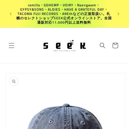
コンテ
remilla・GOHEMP・VOIRY・Nasngwam・
ンツに
GYPSY&SONS・ALDIES・HAVE A GRATEFUL DAY・
進む
Japan
TACOMA FUJI RECORDS・AREthなどの正規取扱い。札
幌のセレクトショップSEEK公式オンラインストア。全国
通販対応11.000円以上送料無料
カ
ー
ト
商品情
報にス
キップ