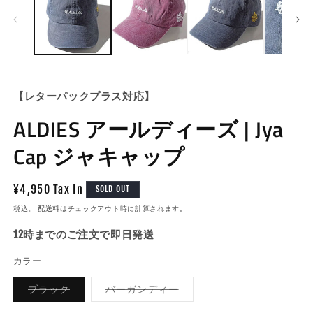
ル
で
メ
デ
ィ
ア
(1)
(2
を
【レターパックプラス対応】
開
く
ALDIES アールディーズ | Jya
Cap ジャキャップ
通
¥4,950 Tax In
SOLD OUT
常
税込。
配送料
はチェックアウト時に計算されます。
価
12時までのご注文で即日発送
格
カラー
バ
バ
ブラック
バーガンディー
リ
リ
エ
エ