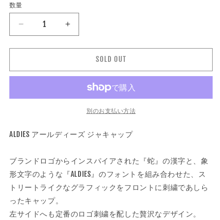
ー
ー
数量
数
シ
シ
ョ
ョ
量
ン
ン
ALDIES
ALDIES
は
は
売
売
ア
ア
り
り
ー
ー
切
切
れ
れ
SOLD OUT
ル
ル
て
て
い
い
デ
デ
る
る
か
か
ィ
ィ
販
販
ー
ー
売
売
で
で
ズ
ズ
別のお支払い方法
き
き
ま
ま
|
|
せ
せ
Jya
Jya
ALDIES アールディーズ ジャキャップ
ん
ん
Cap
Cap
ジ
ジ
ブランドロゴからインスパイアされた『蛇』の漢字と、象
ャ
ャ
形文字のような『ALDIES』のフォントを組み合わせた、ス
キ
キ
トリートライクなグラフィックをフロントに刺繍であしら
ャ
ャ
ッ
ッ
ったキャップ。
プ
プ
左サイドへも定番のロゴ刺繍を配した贅沢なデザイン。