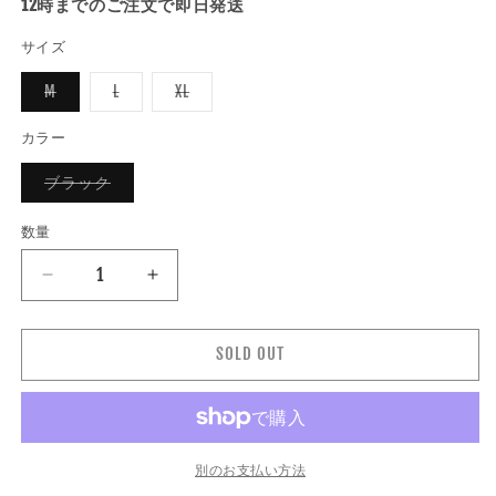
12時までのご注文で即日発送
格
サイズ
バ
バ
バ
M
L
XL
リ
リ
リ
エ
エ
エ
ー
ー
ー
カラー
シ
シ
シ
ョ
ョ
ョ
バ
ブラック
ン
ン
ン
リ
は
は
は
エ
売
売
売
ー
り
り
り
数量
数
シ
切
切
切
ョ
れ
れ
れ
量
ン
て
て
て
TACOMA
TACOMA
は
い
い
い
売
FUJI
FUJI
る
る
る
り
か
か
か
RECORDS
RECORDS
切
販
販
販
れ
SOLD OUT
売
売
売
タ
タ
て
で
で
で
コ
コ
い
き
き
き
る
ま
ま
ま
マ
マ
か
せ
せ
せ
販
ん
ん
ん
フ
フ
売
で
ジ
ジ
別のお支払い方法
き
レ
レ
ま