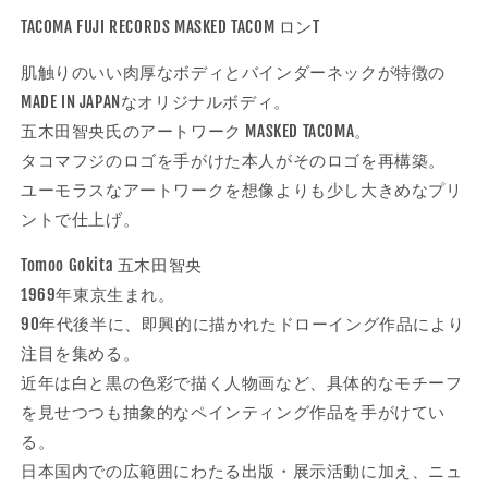
せ
コ
コ
TACOMA FUJI RECORDS MASKED TACOM ロンT
ん
ー
ー
ド
ド
肌触りのいい肉厚なボディとバインダーネックが特徴の
|
|
MADE IN JAPANなオリジナルボディ。
MASKED
MASKED
五木田智央氏のアートワーク MASKED TACOMA。
TACOMA
TACOMA
タコマフジのロゴを手がけた本人がそのロゴを再構築。
LS
LS
designed
designed
ユーモラスなアートワークを想像よりも少し大きめなプリ
by
by
ントで仕上げ。
Tomoo
Tomoo
Gokita
Gokita
Tomoo Gokita 五木田智央
カ
カ
1969年東京生まれ。
ラ
ラ
90年代後半に、即興的に描かれたドローイング作品により
ー:
ー:
注目を集める。
ブ
ブ
近年は白と黒の色彩で描く人物画など、具体的なモチーフ
ラ
ラ
ッ
ッ
を見せつつも抽象的なペインティング作品を手がけてい
ク
ク
る。
の
の
日本国内での広範囲にわたる出版・展示活動に加え、ニュ