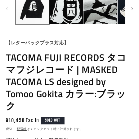
ル
で
メ
デ
ィ
ア
(1)
(2
を
【レターパックプラス対応】
開
く
TACOMA FUJI RECORDS タコ
マフジレコード | MASKED
TACOMA LS designed by
Tomoo Gokita カラー:ブラッ
ク
通
¥10,450 Tax In
SOLD OUT
常
税込。
配送料
はチェックアウト時に計算されます。
価