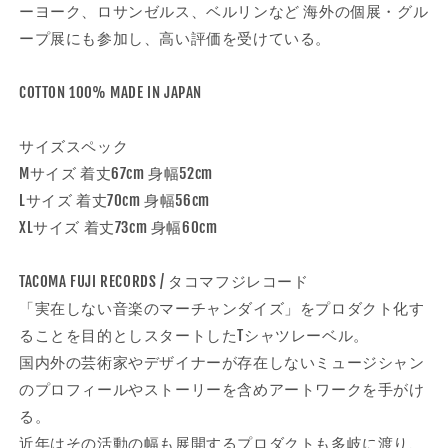
数
数
ーヨーク、ロサンゼルス、ベルリンなど 海外の個展・グル
量
量
ープ展にも参加し、高い評価を受けている。
を
を
減
増
COTTON 100% MADE IN JAPAN
ら
や
す
す
サイズスペック
Mサイズ 着丈67cm 身幅52cm
Lサイズ 着丈70cm 身幅56cm
XLサイズ 着丈73cm 身幅60cm
TACOMA FUJI RECORDS / タコマフジレコード
「実在しない音楽のマーチャンダイズ」をプロダクト化す
ることを目的としスタートしたTシャツレーベル。
国内外の芸術家やデザイナーが存在しないミュージシャン
のプロフィールやストーリーを含めアートワークを手がけ
る。
近年はその活動の幅も展開するプロダクトも多岐に渡り、