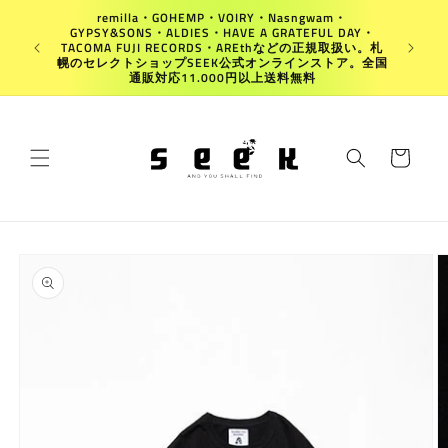
コンテ
remilla・GOHEMP・VOIRY・Nasngwam・
ンツに
GYPSY&SONS・ALDIES・HAVE A GRATEFUL DAY・
進む
Japan
TACOMA FUJI RECORDS・AREthなどの正規取扱い。札
幌のセレクトショップSEEK公式オンラインストア。全国
通販対応11.000円以上送料無料
カ
ー
ト
商品情
報にス
キップ