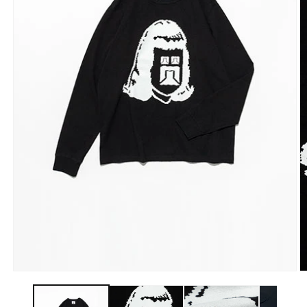
モ
ー
ダ