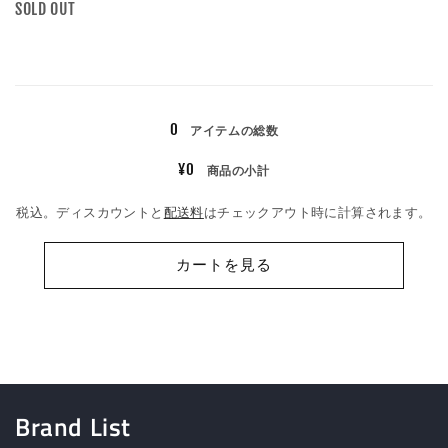
数
SOLD OUT
量
読
み
0
アイテムの総数
込
み
¥0
商品の小計
中…
税込。ディスカウントと
配送料
はチェックアウト時に計算されます。
カートを見る
Brand List