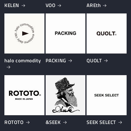
KELEN
VOO
AREth
halo commodity
PACKING
QUOLT
ROTOTO
&SEEK
SEEK SELECT