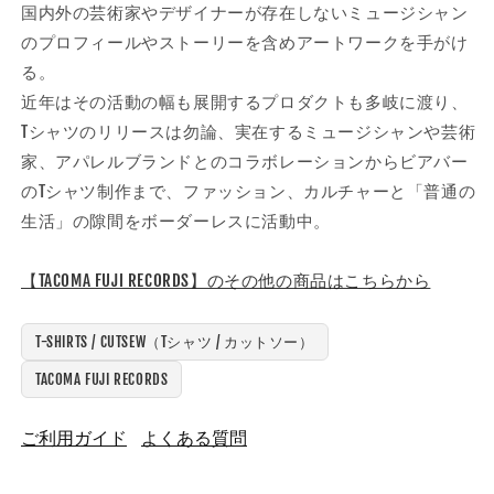
国内外の芸術家やデザイナーが存在しないミュージシャン
を
を
のプロフィールやストーリーを含めアートワークを手がけ
減
増
ら
や
る。
す
す
近年はその活動の幅も展開するプロダクトも多岐に渡り、
Tシャツのリリースは勿論、実在するミュージシャンや芸術
家、アパレルブランドとのコラボレーションからビアバー
のTシャツ制作まで、ファッション、カルチャーと「普通の
生活」の隙間をボーダーレスに活動中。
【TACOMA FUJI RECORDS】のその他の商品はこちらから
T-SHIRTS / CUTSEW（Tシャツ / カットソー）
TACOMA FUJI RECORDS
ご利用ガイド
よくある質問