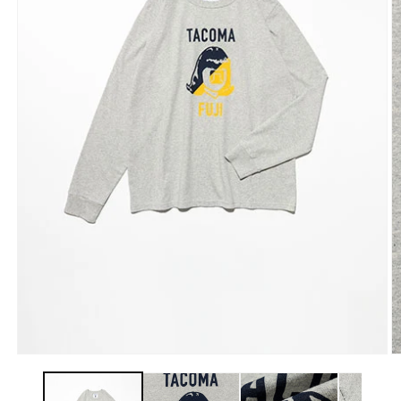
モ
ー
ダ