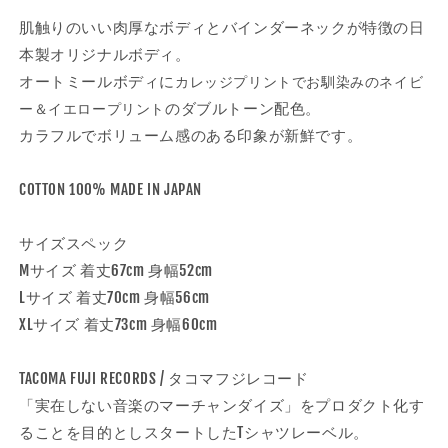
ー
ー
ド
ド
肌触りのいい肉厚なボディとバインダーネックが特徴の日
|
|
本製オリジナルボディ。
TACOMA
TACOMA
オートミールボディに
カレッジプリントでお馴染みのネイビ
FUJI
FUJI
のダブルトーン配色。
ー＆イエロープリント
HANDWRITING
HANDWRITING
LOGO
LOGO
カラフルでボリューム感のある印象が新鮮です。
LS
LS
カ
カ
COTTON 100% MADE IN JAPAN
ラ
ラ
ー:
ー:
サイズスペック
オ
オ
Mサイズ 着丈67cm 身幅52cm
ー
ー
ト
ト
Lサイズ 着丈70cm 身幅56cm
ミ
ミ
XLサイズ 着丈73cm 身幅60cm
ー
ー
ル
ル
TACOMA FUJI RECORDS / タコマフジレコード
の
の
「実在しない音楽のマーチャンダイズ」をプロダクト化す
数
数
ることを目的としスタートしたTシャツレーベル。
量
量