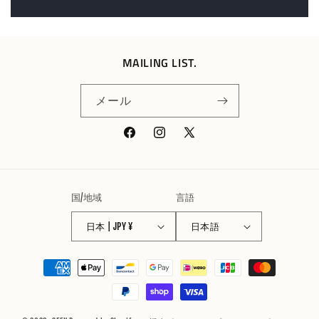
MAILING LIST.
メール
Facebook
Instagram
X
(Twitter)
国/地域
言語
日本 | JPY ¥
日本語
決
済
方
法