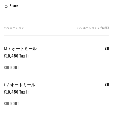
Share
バリエーション
バリエーションの合計額
あ
な
た
M / オートミール
¥0
の
カ
¥10,450 Tax In
ー
数
SOLD OUT
ト
量
L / オートミール
¥0
¥10,450 Tax In
数
SOLD OUT
量