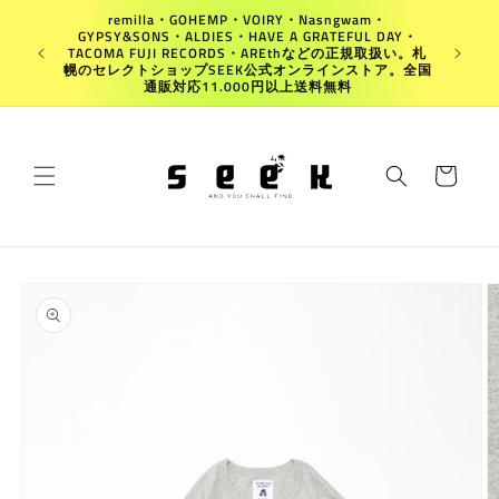
コンテ
remilla・GOHEMP・VOIRY・Nasngwam・
ンツに
GYPSY&SONS・ALDIES・HAVE A GRATEFUL DAY・
進む
Japan
TACOMA FUJI RECORDS・AREthなどの正規取扱い。札
幌のセレクトショップSEEK公式オンラインストア。全国
通販対応11.000円以上送料無料
カ
ー
ト
商品情
報にス
キップ