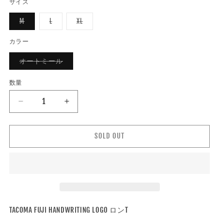
サイズ
バ
バ
バ
M
L
XL
リ
リ
リ
エ
エ
エ
ー
ー
ー
カラー
シ
シ
シ
ョ
ョ
ョ
バ
オートミール
ン
ン
ン
リ
は
は
は
エ
売
売
売
ー
り
り
り
数量
数
シ
切
切
切
ョ
れ
れ
れ
量
ン
て
て
て
TACOMA
TACOMA
は
い
い
い
売
FUJI
FUJI
る
る
る
り
か
か
か
RECORDS
RECORDS
切
販
販
販
れ
SOLD OUT
売
売
売
タ
タ
て
で
で
で
コ
コ
い
き
き
き
る
ま
ま
ま
マ
マ
か
せ
せ
せ
販
ん
ん
ん
フ
フ
売
で
ジ
ジ
き
レ
レ
ま
せ
コ
コ
TACOMA FUJI HANDWRITING LOGO ロンT
ん