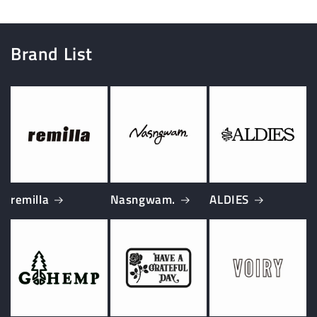
Brand List
remilla
Nasngwam.
ALDIES