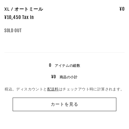
XL / オートミール
¥0
¥10,450 Tax In
数
SOLD OUT
量
読
み
0
アイテムの総数
込
み
¥0
商品の小計
中…
税込。ディスカウントと
配送料
はチェックアウト時に計算されます。
カートを見る