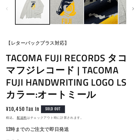
ル
で
メ
デ
ィ
ア
(1)
(2
を
【レターパックプラス対応】
開
く
TACOMA FUJI RECORDS タコ
マフジレコード | TACOMA
FUJI HANDWRITING LOGO LS
カラー:オートミール
通
¥10,450 Tax In
SOLD OUT
常
税込。
配送料
はチェックアウト時に計算されます。
価
12時までのご注文で即日発送
格