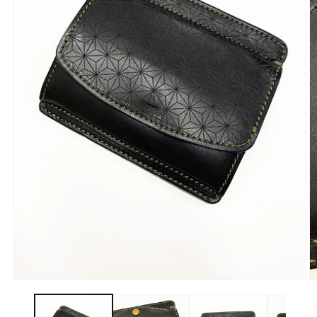
モ
ー
ダ