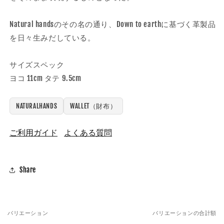
Natural handsのその名の通り、Down to earthに基づく革製品
を日々生みだしている。
サイズスペック
ヨコ 11cm タテ 9.5cm
NATURALHANDS
WALLET（財布）
ご利用ガイド
よくある質問
Share
バリエーション
バリエーションの合計額
あ