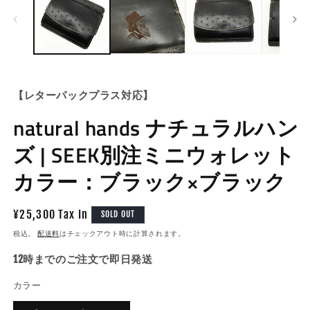
ル
で
メ
デ
ィ
ア
(1)
(2
を
【レターパックプラス対応】
開
く
natural hands ナチュラルハン
ズ | SEEK別注ミニウォレット
カラー：ブラック×ブラック
通
¥25,300 Tax In
SOLD OUT
常
税込。
配送料
はチェックアウト時に計算されます。
価
12時までのご注文で即日発送
格
カラー