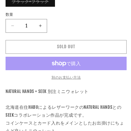
バ
ブラック×ブラック
リ
エ
ー
数量
数
シ
ョ
量
ン
natural
natural
は
売
hands
hands
り
ナ
ナ
切
れ
SOLD OUT
チ
チ
て
い
ュ
ュ
る
ラ
ラ
か
販
ル
ル
売
で
ハ
ハ
別のお支払い方法
き
ン
ン
ま
せ
ズ
ズ
NATURAL HANDS × SEEK 別注ミニウォレット
ん
|
|
SEEK
SEEK
北海道在住HABUによるレザーワークのNATURAL HANDSとの
別
別
SEEKコラボレーション作品が完成です。
注
注
コインケースとカード入れをメインとしたお出掛けにちょ
ミ
ミ
ニ
ニ
うど良いミニウォレット。