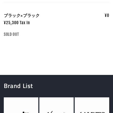
な
た
ブラック×ブラック
¥0
の
カ
¥25,300 Tax In
ー
数
SOLD OUT
ト
量
読
み
込
み
中…
Brand List