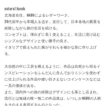
数
数
量
量
natural hands
を
を
北海道在住、HABUによるレザーワーク。
減
増
20代前半から革職人を志す。並行して、日本各地の農業を
ら
や
経験しながら旅の生活を続ける。
す
す
コンセプトは、壊れずに長く使えること、生活に溶け込む
シンプルなデザインと使い勝手の良さ。
イタリアで鍛えられた腕がそれらを確かな形に作り上げ
る。
大自然の中に工房を構えるように、作品は自然から得るイ
ンスピレーションをふんだんに含んでおりミシンを使わず
に仕上げられる作品や縫い目さえないコインケースなどは
一見の価値がある。
また、国内外への旅の経験はデザインにも落とし込まれ、
流行とは無縁の唯一無二の作品達は、いつしかHABUの人柄
をそのまま表現するものとなった。