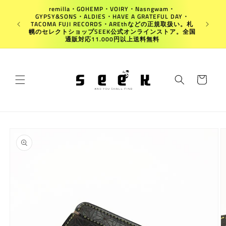
コンテ
remilla・GOHEMP・VOIRY・Nasngwam・
ンツに
GYPSY&SONS・ALDIES・HAVE A GRATEFUL DAY・
進む
Japan
TACOMA FUJI RECORDS・AREthなどの正規取扱い。札
幌のセレクトショップSEEK公式オンラインストア。全国
通販対応11.000円以上送料無料
カ
ー
ト
商品情
報にス
キップ