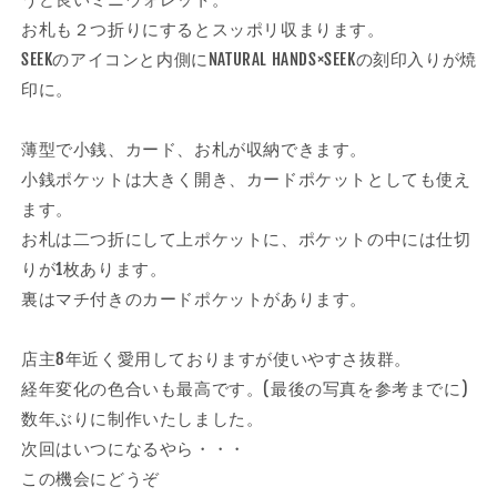
ウ
ウ
お札も２つ折りにするとスッポリ収まります。
ォ
ォ
SEEKのアイコンと内側にNATURAL HANDS×SEEKの刻印入りが焼
レ
レ
印に。
ッ
ッ
ト
ト
薄型で小銭、カード、お札が収納できます。
カ
カ
小銭ポケットは大きく開き、カードポケットとしても使え
ラ
ラ
ます。
ー：
ー：
ブ
ブ
お札は二つ折にして上ポケットに、ポケットの中には仕切
ラ
ラ
りが1枚あります。
ッ
ッ
裏はマチ付きのカードポケットがあります。
ク
ク
×
×
店主8年近く愛用しておりますが使いやすさ抜群。
ブ
ブ
経年変化の色合いも最高です。(最後の写真を参考までに)
ラ
ラ
数年ぶりに制作いたしました。
ッ
ッ
ク
ク
次回はいつになるやら・・・
の
の
この機会にどうぞ