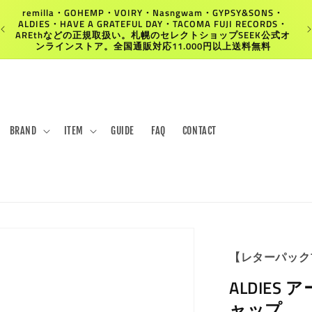
remilla・GOHEMP・VOIRY・Nasngwam・GYPSY&SONS・
ALDIES・HAVE A GRATEFUL DAY・TACOMA FUJI RECORDS・
AREthなどの正規取扱い。札幌のセレクトショップSEEK公式オ
ンラインストア。全国通販対応11.000円以上送料無料
BRAND
ITEM
GUIDE
FAQ
CONTACT
【レターパック
ALDIES
ャップ