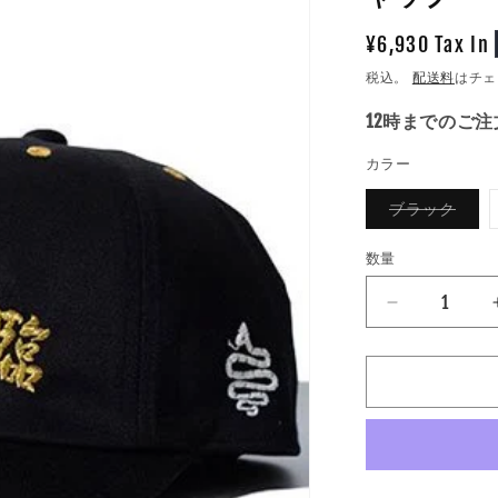
通
¥6,930 Tax In
常
税込。
配送料
はチェ
価
12時までのご
格
カラー
バ
ブラック
リ
エ
ー
数量
数
シ
ョ
量
ン
ALDIES
は
売
ア
り
ー
切
れ
ル
て
い
デ
る
か
ィ
販
ー
売
で
ズ