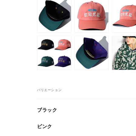
バリエーション
あ
ブラック
な
た
ピンク
の