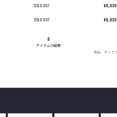
数
SOLD OUT
¥6,930
量
数
SOLD OUT
¥6,930
量
0
アイテムの総数
税込。ディス