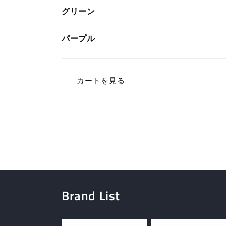
カ
グリーン
ー
ト
パープル
読
み
カートを見る
込
み
中…
Brand List