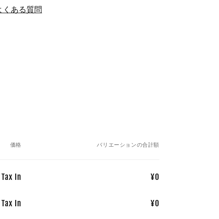
よくある質問
価格
バリエーションの合計額
 Tax In
¥0
 Tax In
¥0