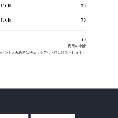
 Tax In
¥0
 Tax In
¥0
¥0
商品の小計
カウントと
配送料
はチェックアウト時に計算されます。