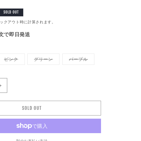
SOLD OUT
ックアウト時に計算されます。
注文で即日発送
バ
バ
バ
ピンク
グリーン
パープル
リ
リ
リ
エ
エ
エ
ー
ー
ー
シ
シ
シ
ョ
ョ
ョ
ン
ン
ン
ALDIES
は
は
は
売
売
売
ア
り
り
り
ー
切
切
切
れ
れ
れ
SOLD OUT
ル
て
て
て
い
い
い
デ
る
る
る
か
か
か
ィ
販
販
販
ー
売
売
売
で
で
で
ズ
別のお支払い方法