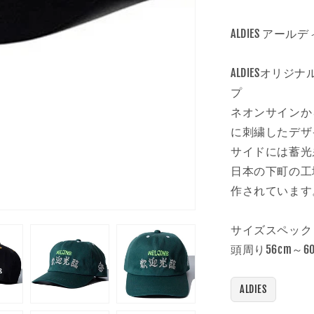
き
ま
|
せ
ウ
ALDIES アー
ん
ェ
ル
ALDIESオリ
カ
プ
ム
ネオンサインか
キ
に刺繍したデザ
ャ
ッ
サイドには蓄光
プ
日本の下町の工
の
作されています
数
量
サイズスペック
を
頭周り56cm～60
減
ら
す
ALDIES