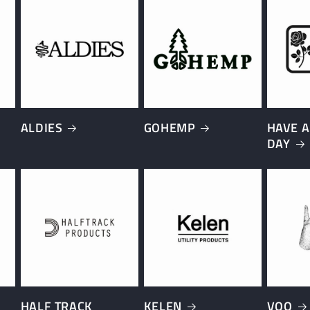
ALDIES
GOHEMP
HAVE A
DAY
HALF TRACK
KELEN
VOO