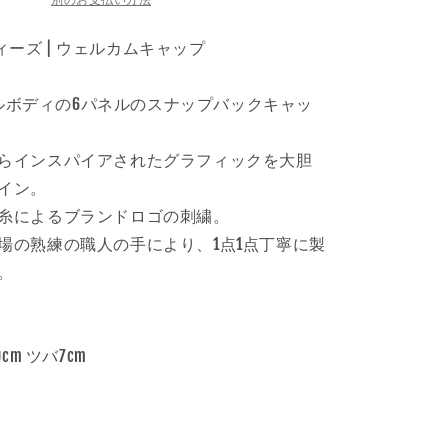
き
き
き
ま
ま
ま
|
せ
せ
せ
ウ
ルディーズ | ウェルカムキャップ
ん
ん
ん
ェ
ル
ジナルボディの6パネルのスナップバックキャッ
カ
ム
らインスパイアされたグラフィックを大胆
キ
イン。
ャ
ッ
糸によるブランドロゴの刺繍。
プ
場の熟練の職人の手により、1点1点丁寧に製
の
。
数
量
を
cm ツバ7cm
増
や
す