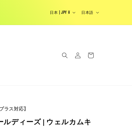
国
言
Japanese brand select shop - We Ship Woldwide
日本 | JPY ¥
日本語
/
語
地
域
ロ
カ
グ
ー
イ
ト
ン
プラス対応】
 アールディーズ | ウェルカムキ