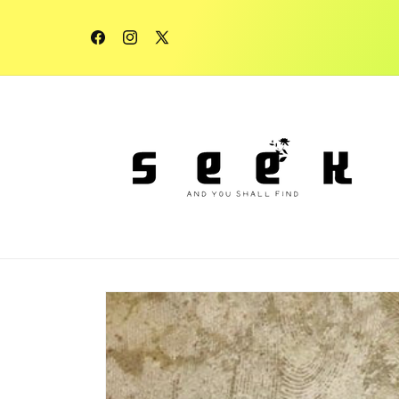
コンテ
ンツに
進む
Facebook
Instagram
X
(Twitter)
商品情
報にス
キップ