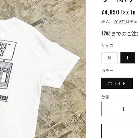
通
¥4,950 Tax In
常
税込。
配送料
はチェ
価
12時までのご
格
サイズ
バ
M
L
リ
エ
ー
カラー
シ
ョ
ホワイト
ン
は
売
り
数量
数
切
れ
量
て
RAGELOW
い
POCKET
る
か
TEE
販
売
カ
で