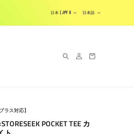
国
言
Japanese brand select shop - We Ship Woldwide
日本 | JPY ¥
日本語
/
語
地
域
ロ
カ
グ
ー
イ
ト
ン
プラス対応】
STORESEEK POCKET TEE カ
イト