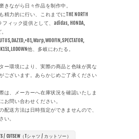
磨きながら日々作品を制作中。
精力的に行い、これまでにTHE NORTH
フィック提供として、adidas, HONDA,
など。
DAZED,+81,Warp,WOOFIN,SPECTATOR,
FRANK151,LODOWN他、多岐にわたる。
ター環境により、実際の商品と色味が異な
がございます。あらかじめご了承ください
際は、メーカーへ在庫状況を確認いたしま
にお問い合わせください。
の配送方法は日時指定ができませんので、
さい。
IRTS / CUTSEW（Tシャツ / カットソー）