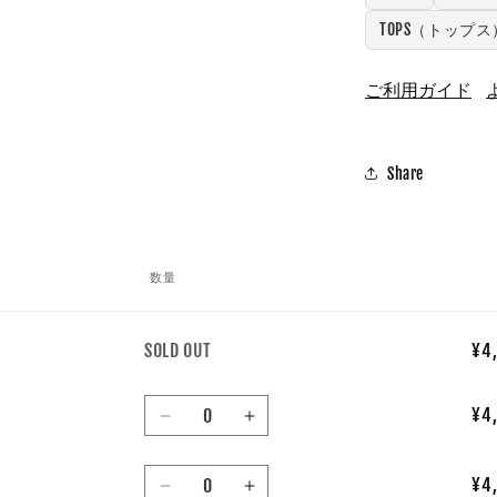
TOPS（トップス
ご利用ガイド
Share
数量
数
SOLD OUT
¥4,
量
数
¥4,
L
L
量
/
/
数
ホ
ホ
¥4,
XL
XL