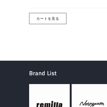
ト
読
み
カートを見る
込
み
中…
Brand List