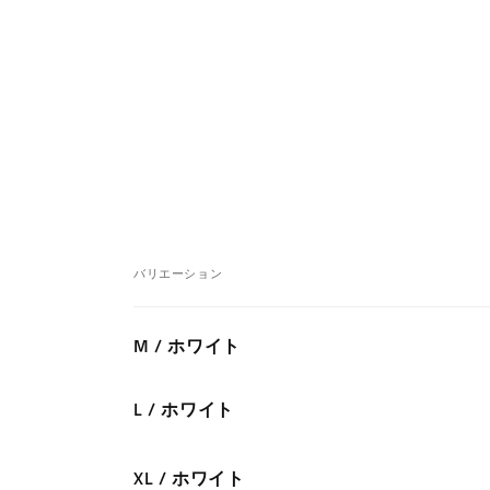
バリエーション
あ
M / ホワイト
な
た
L / ホワイト
の
カ
ー
XL / ホワイト