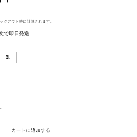
ックアウト時に計算されます。
注文で即日発送
XL
×STORESEEK
RAGELOW×STORESEEK
POCKET
TEE
カートに追加する
カ