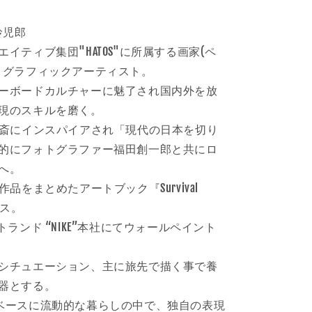
 玲児郎
イティブ集団"HATOS"に所属する画家(ペ
りグラフィックアーティスト。
ーボードカルチャーに魅了され国内外を放
現のスキルを磨く。
北斎にインスパイアされ「現代の日本を切り
的にフォトグラファー福田創一郎と共にロ
へ。
作品をまとめたアートブック『Survival
ース。
トランド “NIKE”本社にてウォールペイント
シチュエーション、主に旅先で描く事で養
器とする。
ベースに流動的な暮らしの中で、独自の表現