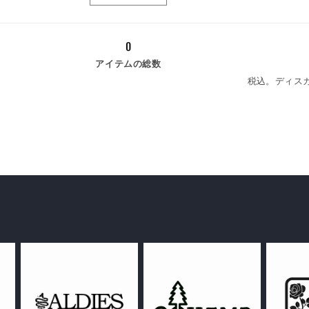
ワ
ワ
量
/
/
イ
イ
ホ
ホ
ト
ト
ワ
ワ
0
の
の
イ
イ
アイテムの総数
数
数
ト
ト
税込。ディス
量
量
の
の
を
を
数
数
減
増
量
量
ら
や
を
を
す
す
減
増
ら
や
す
す