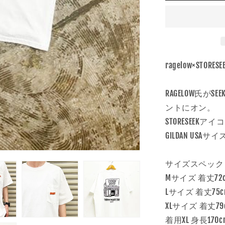
ラ
き
ま
ー:
せ
ん
ホ
ワ
イ
ト
ragelow×STORESEE
の
数
RAGELOW氏
量
ントにオン。
を
STORESEEKアイ
減
ら
GILDAN US
す
サイズスペック
Mサイズ 着丈72
Lサイズ 着丈75
XLサイズ 着丈79
着用XL 身長170c