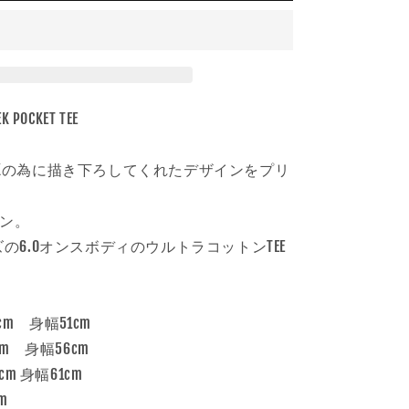
ラ
ー:
ホ
ワ
イ
ト
K POCKET TEE
の
数
がSEEKの為に描き下ろしてくれたデザインをプリ
量
を
コン。
増
や
Aサイズの6.0オンスボディのウルトラコットンTEE
す
cm 身幅51cm
cm 身幅56cm
cm 身幅61cm
m